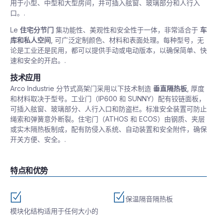
用于小型、中型和大型房间，并可插入舷窗、玻璃部分和人行入
口。.
Le
住宅分节门
集功能性、美观性和安全性于一体，非常适合于
车
库和私人空间
, 可广泛定制颜色、材料和表面处理。每种型号，无
论是工业还是民用，都可以提供手动或电动版本，以确保简单、快
速和安全的开启。.
技术应用
Arco Industrie 分节式高架门采用以下技术制造
垂直隔热板
, 厚度
和材料取决于型号。工业门（IP600 和 SUNNY）配有铰链面板，
可插入舷窗、玻璃部分、人行入口和防盗栏。标准安全装置可防止
绳索和弹簧意外断裂。住宅门（ATHOS 和 ECOS）由钢质、夹层
或实木隔热板制成，配有防侵入系统、自动装置和安全附件，确保
开关方便、安全。.
特点和优势
保温隔音隔热板
模块化结构适用于任何大小的